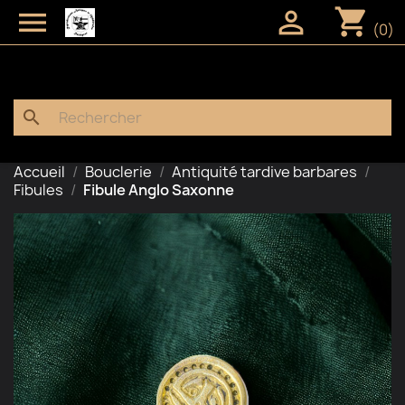
shopping_cart


(0)
search
Accueil
Bouclerie
Antiquité tardive barbares
Fibules
Fibule Anglo Saxonne