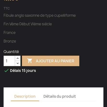
TTC
Fibule anglo saxonne de type cupelliforme
Fin Vème Début VIème siècle
France
Bronze
Quantité

AJOUTER AU PANIER

Délais 15 jours
Description
Détails du produit