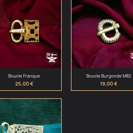
Aperçu rapide
Aperçu rapide


Boucle Franque
Boucle Burgonde M82
25,00 €
19,00 €