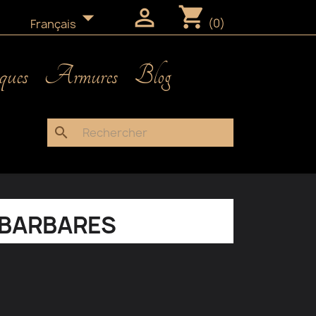
shopping_cart


(0)
Français
ques
Armures
Blog
search
 BARBARES