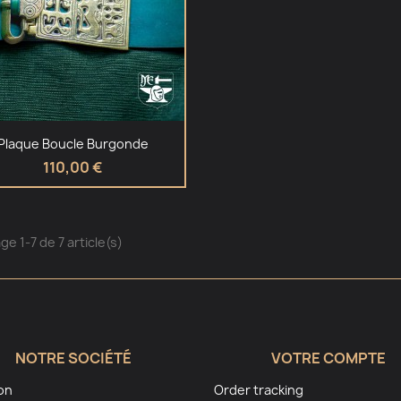
Aperçu rapide

Plaque Boucle Burgonde
110,00 €
ge 1-7 de 7 article(s)
NOTRE SOCIÉTÉ
VOTRE COMPTE
son
Order tracking