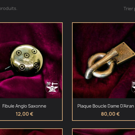
7 produits.
Trier 
Aperçu rapide
Aperçu rapide


Fibule Anglo Saxonne
Plaque Boucle Dame D'Airan
12,00 €
80,00 €