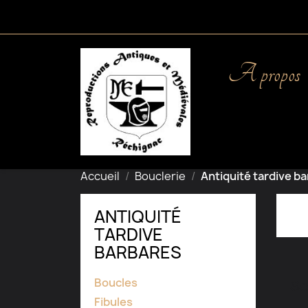
A propos
Accueil
Bouclerie
Antiquité tardive b
ANTIQUITÉ
TARDIVE
BARBARES
Boucles
So
Fibules