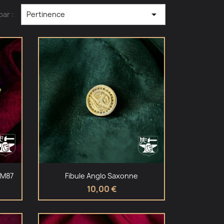

par :
Pertinence
Aperçu rapide

 M87
Fibule Anglo Saxonne
10,00 €