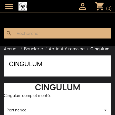
shopping_cart


(0)
search
Accueil
Bouclerie
Antiquité romaine
Cingulum
CINGULUM
CINGULUM
Cingulum complet monté.

Pertinence