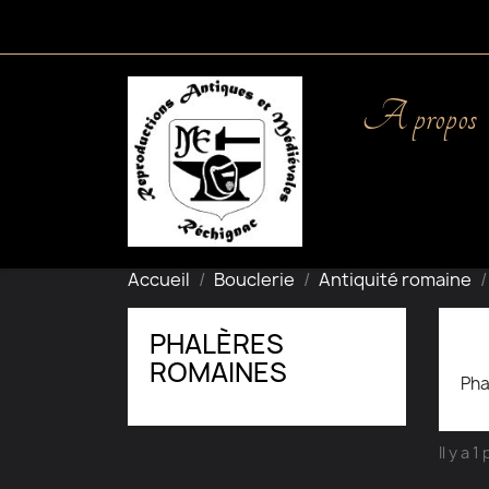
A propos
Accueil
Bouclerie
Antiquité romaine
PHALÈRES
ROMAINES
Pha
Il y a 1