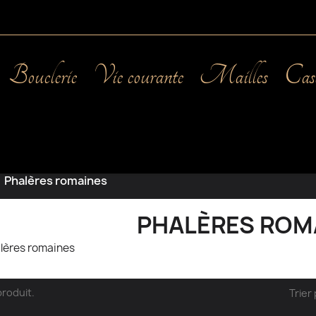
Bouclerie
Vie courante
Mailles
Cas
Phalères romaines
PHALÈRES ROM
lères romaines
 produit.
Trier 