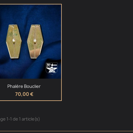
Aperçu rapide

Phalère Bouclier
70,00 €
ge 1-1 de 1 article(s)