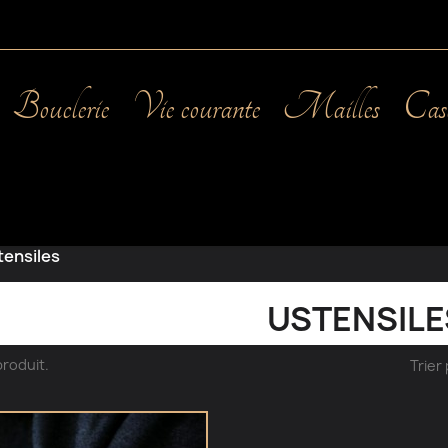
Bouclerie
Vie courante
Mailles
Cas
tensiles
USTENSILE
 produit.
Trier 